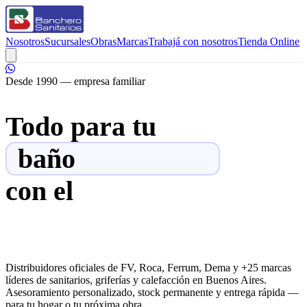
Nosotros
Sucursales
Obras
Marcas
Trabajá con nosotros
Tienda Online
Desde 1990 — empresa familiar
Todo para tu
baño
baño
cocina
con el
respaldo que
necesitás
Distribuidores oficiales de FV, Roca, Ferrum, Dema y +25 marcas
líderes de sanitarios, griferías y calefacción en Buenos Aires.
Asesoramiento personalizado, stock permanente y entrega rápida —
para tu hogar o tu próxima obra.